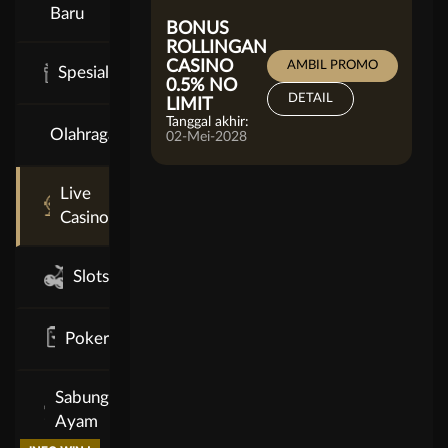
Baru
BONUS
ROLLINGAN
CASINO
AMBIL PROMO
Spesial
0.5% NO
DETAIL
LIMIT
Tanggal akhir:
Olahraga
02-Mei-2028
Live
Casino
Slots
Poker
Sabung
Ayam