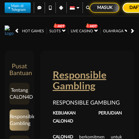
Main di
MASUK
DAF
Telegram
HOT GAMES
SLOTS
LIVE CASINO
OLAHRAGA
RA
Pusat
Responsible
Bantuan
Gambling
Tentang
CALON4D
RESPONSIBLE GAMBLING
KEBIJAKAN PERJUDIAN
Responsible
CALON4D
Gambling
CALON4D
berkomitmen untuk