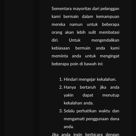
Sementara mayoritas dari pelanggan
kami bermain dalam kemampuan
mereka namun untuk beberapa
orang akan lebih sulit membatasi
diri. Untuk mengendalikan
kebiasaan bermain anda kami
meminta anda untuk mengingat
beberapa poin di bawah ini:
Hindari mengejar kekalahan.
Hanya bertaruh jika anda
yakin dapat menutup
kekalahan anda.
Selalu perhatikan waktu dan
mengamati penggunaan dana
anda.
Jika anda ingin berbicara dengan