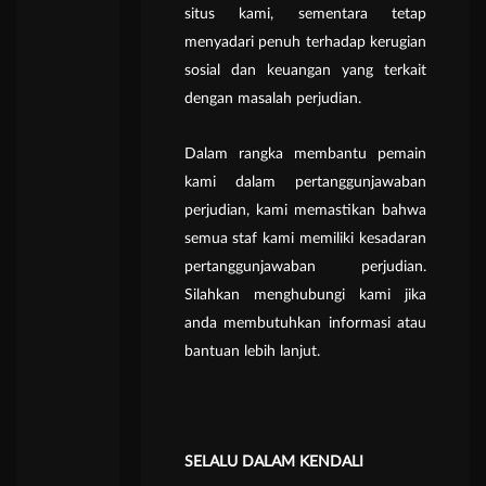
situs kami, sementara tetap
menyadari penuh terhadap kerugian
sosial dan keuangan yang terkait
dengan masalah perjudian.
Dalam rangka membantu pemain
kami dalam pertanggunjawaban
perjudian, kami memastikan bahwa
semua staf kami memiliki kesadaran
pertanggunjawaban perjudian.
Silahkan menghubungi kami jika
anda membutuhkan informasi atau
bantuan lebih lanjut.
SELALU DALAM KENDALI