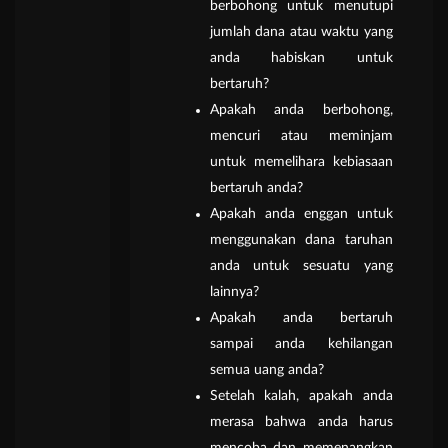
berbohong untuk menutupi
jumlah dana atau waktu yang
anda habiskan untuk
bertaruh?
Apakah anda berbohong,
mencuri atau meminjam
untuk memelihara kebiasaan
bertaruh anda?
Apakah anda enggan untuk
menggunakan dana taruhan
anda untuk sesuatu yang
lainnya?
Apakah anda bertaruh
sampai anda kehilangan
semua uang anda?
Setelah kalah, apakah anda
merasa bahwa anda harus