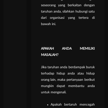
seseorang yang berkaitan dengan
taruhan anda, silahkan hubungi satu
dari organisasi yang tertera di
bawah ini.
APAKAH ANDA MEMILIKI
MASALAH?
Jika taruhan anda berdampak buruk
terhadap hidup anda atau hidup
orang lain, maka pertanyaan berikut
mungkin dapat membantu anda
untuk mengenali.
Apakah bertaruh mencegah