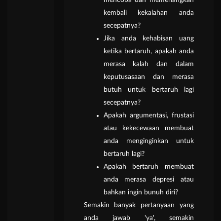
mencoba dan memenangkan
kembali kekalahan anda
secepatnya?
Jika anda kehabisan uang
ketika bertaruh, apakah anda
merasa kalah dan dalam
keputusasaan dan merasa
butuh untuk bertaruh lagi
secepatnya?
Apakah argumentasi, frustasi
atau kekecewaan membuat
anda menginginkan untuk
bertaruh lagi?
Apakah bertaruh membuat
anda merasa depresi atau
bahkan ingin bunuh diri?
Semakin banyak pertanyaan yang
anda jawab 'ya', semakin