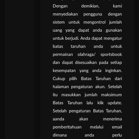
Dengan demikian, kami
menyediakan pengguna dengan
sistem untuk mengontrol jumlah
uang yang dapat anda gunakan
untuk berjudi. Anda dapat mengatur
batas taruhan anda untuk
permainan olahraga/ sportsbook
dan dapat disesuaikan pada setiap
kesempatan yang anda inginkan.
Cukup pilih Batas Taruhan dari
halaman pengaturan akun. Setelah
itu masukkan jumlah maksimum
Batas Taruhan lalu klik update.
Setelah pengaturan Batas Taruhan,
aanda akan menerima
pemberitahuan melalui email
dimana anda perlu