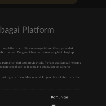
bagai Platform
 ke platform lain. Situs ini menyediakan pilihan game dari
lebih modern. Dengan pilihan permainan yang lebih lengkap,
 permainan dari satu provider saja. Pemain bisa kembali ke game
rmainan yang dicari lebih gampang ditemukan tanpa harus
n saat ingin bermain. Mau kembali ke game favorit atau mencoba
n
Komunitas