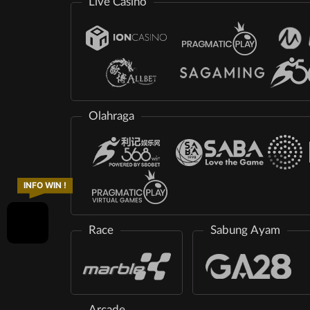
Live Casino
Olahraga
INFO WIN !
Race
Sabung Ayam
Arcade