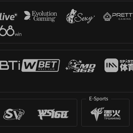
E-Sports