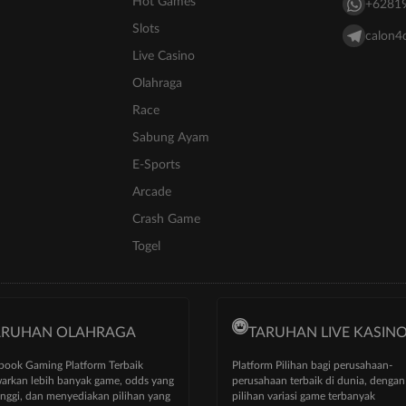
Hot Games
+6281
Slots
calon4
Live Casino
Olahraga
Race
Sabung Ayam
E-Sports
Arcade
Crash Game
Togel
ARUHAN OLAHRAGA
TARUHAN LIVE KASIN
book Gaming Platform Terbaik
Platform Pilihan bagi perusahaan-
rkan lebih banyak game, odds yang
perusahaan terbaik di dunia, dengan
tinggi, dan menyediakan pilihan yang
pilihan variasi game terbanyak