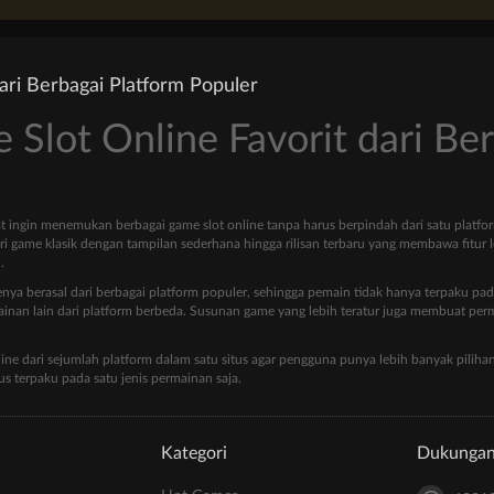
ri Berbagai Platform Populer
lot Online Favorit dari Ber
ingin menemukan berbagai game slot online tanpa harus berpindah dari satu platform
i game klasik dengan tampilan sederhana hingga rilisan terbaru yang membawa fitur 
.
 berasal dari berbagai platform populer, sehingga pemain tidak hanya terpaku pada
mainan lain dari platform berbeda. Susunan game yang lebih teratur juga membuat pe
e dari sejumlah platform dalam satu situs agar pengguna punya lebih banyak piliha
us terpaku pada satu jenis permainan saja.
Kategori
Dukunga