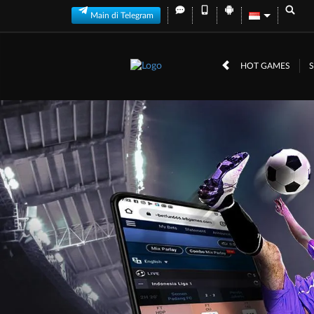
Main di Telegram
HOT GAMES