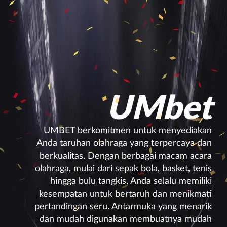
UMbet
UMBET berkomitmen untuk menyediakan
Anda taruhan olahraga yang terpercaya dan
berkualitas. Dengan berbagai macam acara
olahraga, mulai dari sepak bola, basket, tenis
hingga bulu tangkis, Anda selalu memiliki
kesempatan untuk bertaruh dan menikmati
pertandingan seru. Antarmuka yang menarik
dan mudah digunakan membuatnya mudah