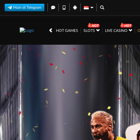
Main di Telegram
HOT GAMES
SLOTS
LIVE CASINO