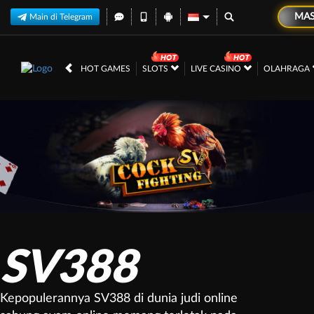
MA
Main di Telegram
HOT GAMES
SLOTS
LIVE CASINO
OLAHRAGA
SV388
Kepopulerannya SV388 di dunia judi online