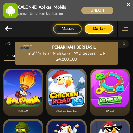
×
CALON4D Aplikasi Mobile
UNDUH
Jangan tampilkan lagi hari ini
Masuk
Daftar
InOut
PENARIKAN BERHASIL
mu***y Telah Melakukan WD Sebesar IDR
SEMUA PERMAINAN
CRASH GAME
24.800.000
BalloniX
Chicken Road Ice
Wheel