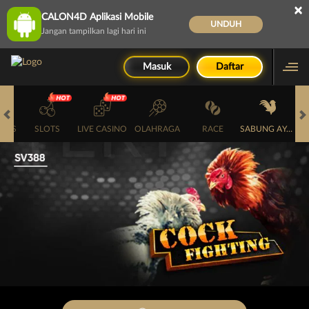
×
CALON4D Aplikasi Mobile
UNDUH
Jangan tampilkan lagi hari ini
Masuk
Daftar
MES
SLOTS
LIVE CASINO
OLAHRAGA
RACE
SABUNG AYAM
E