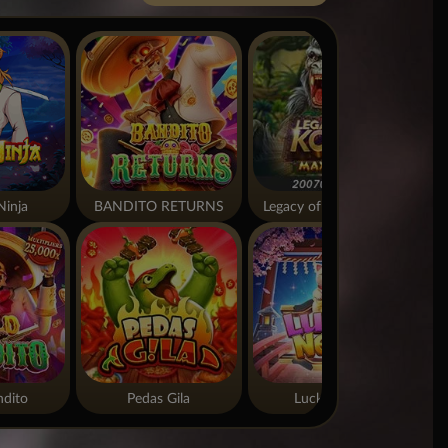
Ninja
BANDITO RETURNS
Legacy of Kong Maxways
ndito
Pedas Gila
Lucky Neko
C