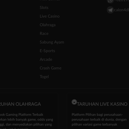
Slots
calon4d
Live Casino
Olahraga
Race
Sabung Ayam
E-Sports
Arcade
Crash Game
Togel
RUHAN OLAHRAGA
TARUHAN LIVE KASINO
ook Gaming Platform Terbaik
Platform Pilihan bagi perusahaan-
kan lebih banyak game, odds yang
perusahaan terbaik di dunia, dengan
nggi, dan menyediakan pilihan yang
pilihan variasi game terbanyak