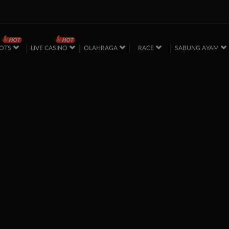
LOTS
LIVE CASINO
OLAHRAGA
RACE
SABUNG AYAM