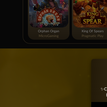
Orphan Organ
King Of Spears
MicroGaming
Pragmatic Play
✨C