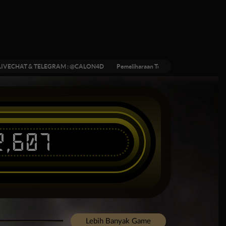
ECHAT & TELEGRAM : @CALON4D
Pemeliharaan Terjadwal: PP Virtual Sports pada 3
2,607
Lebih Banyak Game