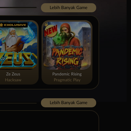
Lebih Banyak Game
Ze Zeus
Pandemic Rising
Hacksaw
Pragmatic Play
Lebih Banyak Game