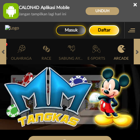
×
CALON4D Aplikasi Mobile
UNDUH
Jangan tampilkan lagi hari ini
Masuk
Daftar
SINO
OLAHRAGA
RACE
SABUNG AYAM
E-SPORTS
ARCADE
CR