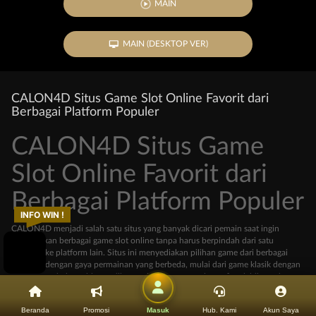
MAIN
MAIN (DESKTOP VER)
CALON4D Situs Game Slot Online Favorit dari
Berbagai Platform Populer
CALON4D Situs Game
Slot Online Favorit dari
Berbagai Platform Populer
INFO WIN !
CALON4D menjadi salah satu situs yang banyak dicari pemain saat ingin
menemukan berbagai game slot online tanpa harus berpindah dari satu
platform ke platform lain. Situs ini menyediakan pilihan game dari berbagai
platform dengan gaya permainan yang berbeda, mulai dari game klasik dengan
tampilan sederhana hingga rilisan terbaru yang membawa fitur lebih modern.
Dengan pilihan permainan yang lebih lengkap, pemain bisa lebih mudah
menentukan game yang ingin dimainkan.
Beranda
Promosi
Masuk
Hub. Kami
Akun Saya