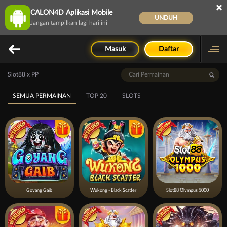
×
CALON4D Aplikasi Mobile
UNDUH
Jangan tampilkan lagi hari ini
Masuk
Daftar
Slot88 x PP
SEMUA PERMAINAN
TOP 20
SLOTS
Goyang Gaib
Wukong - Black Scatter
Slot88 Olympus 1000