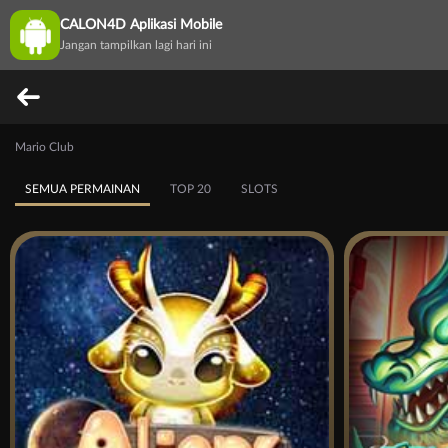
CALON4D Aplikasi Mobile
Jangan tampilkan lagi hari ini
Mario Club
SEMUA PERMAINAN
TOP 20
SLOTS