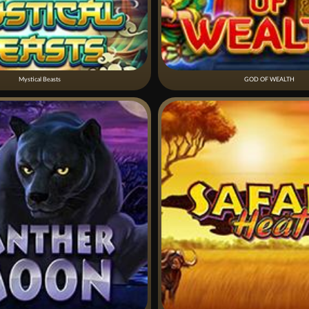
Mystical Beasts
GOD OF WEALTH