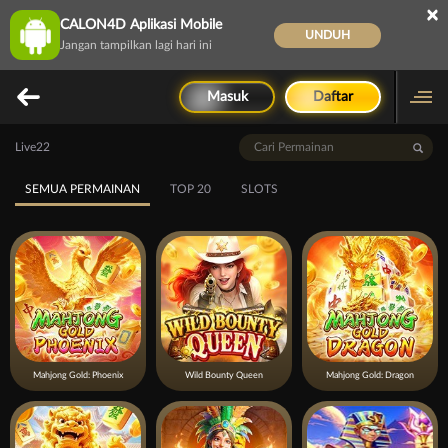
×
CALON4D Aplikasi Mobile
UNDUH
Jangan tampilkan lagi hari ini
Masuk
Daftar
Live22
SEMUA PERMAINAN
TOP 20
SLOTS
Mahjong Gold: Phoenix
Wild Bounty Queen
Mahjong Gold: Dragon