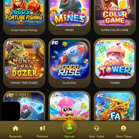
Gods Fortune Fishing
MINES
SUPER COLOR GAME
MONEY TREE DOZER
Go Go Rise
TOWER
INFO WIN !
LIGHTNING BOMB
FIERCE FISHING
FA CHAI FISHING
Beranda
Promosi
Masuk
Hub. Kami
Akun Saya