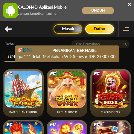
×
CALON4D Aplikasi Mobile
UNDUH
Jangan tampilkan lagi hari ini
Masuk
Daftar
Fachai
PENARIKAN BERHASIL
SEMUA PERMAINAN
pa***1 Telah Melakukan WD Sebesar IDR 2.000.000
FISHING
ARCADE
BAO CHUAN FISHING
FA CHAI DOZER
CIRCUS DOZER