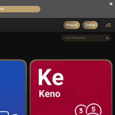
×
UH
Masuk
Daftar